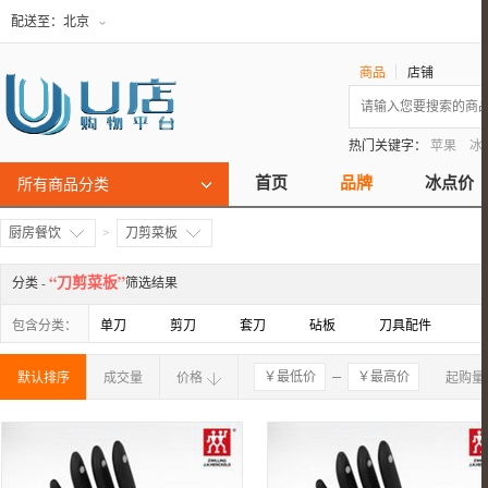
配送至：
北京
商品
店铺
热门关键字：
苹果
冰
首页
品牌
冰点价
所有商品分类
厨房餐饮
刀剪菜板
>
“刀剪菜板”
分类 -
筛选结果
包含分类：
单刀
剪刀
套刀
砧板
刀具配件
确定
默认排序
成交量
价格
起购量