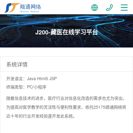
J200-藏医在线学习平台
系统详情
开发语言：Java Html5 JSP
终端类型：PC/小程序
随着信息技术的进步，医疗行业对信息化改造的需求也尤为突出，
为提高对医学教学的灵活性与便利性要求，依托25175顺通网络将
近十年的行业开发经验遂开发此系统。