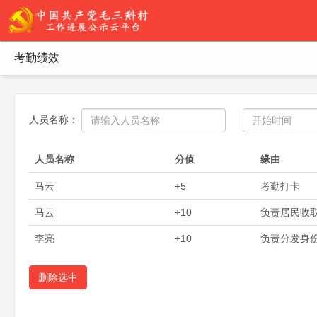
考勤绩效
人员名称：
人员名称
分值
缘由
马云
+5
考勤打卡
马云
+10
负责居民收
李亮
+10
负责分发身
删除选中