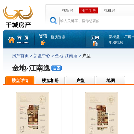
找新房
找租房
找二手房
资讯
新楼盘
厂房
楼房资讯
地图找房
房产首页
>
新盘中心
>
金地·江南逸
>
户型
金地·江南逸
楼盘详情
楼盘相册
户型
地图