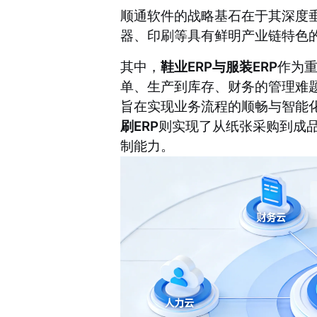
顺通软件的战略基石在于其深度垂
器、印刷等具有鲜明产业链特色
其中，
鞋业ERP与服装ERP
作为
单、生产到库存、财务的管理难题
旨在实现业务流程的顺畅与智能
刷ERP
则实现了从纸张采购到成
制能力。